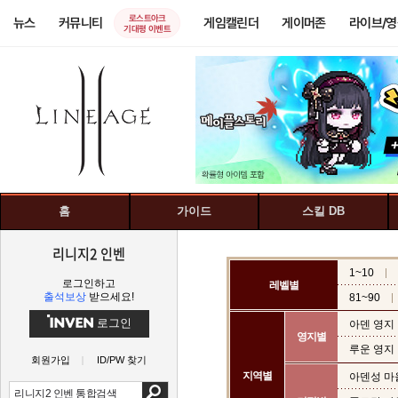
로스트아크
뉴스
커뮤니티
게임캘린더
게이머존
라이브/
기대평 이벤트
홈
가이드
스킬 DB
리니지2 인벤
1~10
로그인하고
레벨별
출석보상
받으세요!
81~90
로그인
아덴 영지
영지별
루운 영지
회원가입
ID/PW 찾기
지역별
아덴성 마