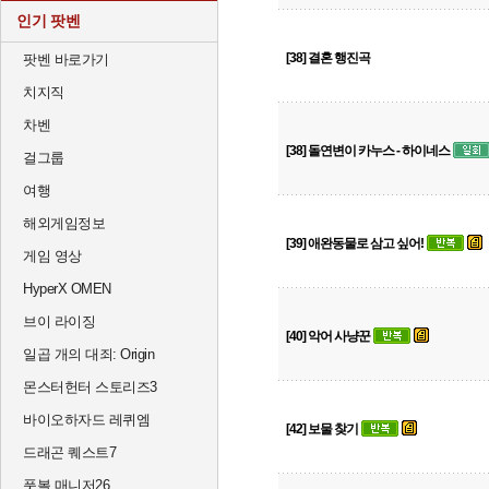
인기 팟벤
[38] 결혼 행진곡
팟벤 바로가기
치지직
차벤
[38] 돌연변이 카누스 - 하이네스
걸그룹
여행
해외게임정보
[39] 애완동물로 삼고 싶어!
게임 영상
HyperX OMEN
브이 라이징
[40] 악어 사냥꾼
일곱 개의 대죄: Origin
몬스터헌터 스토리즈3
바이오하자드 레퀴엠
[42] 보물 찾기
드래곤 퀘스트7
풋볼 매니저26