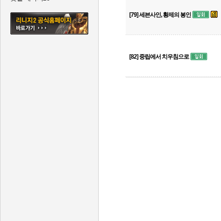
[79] 세븐사인, 황제의 봉인
[82] 중립에서 치우침으로