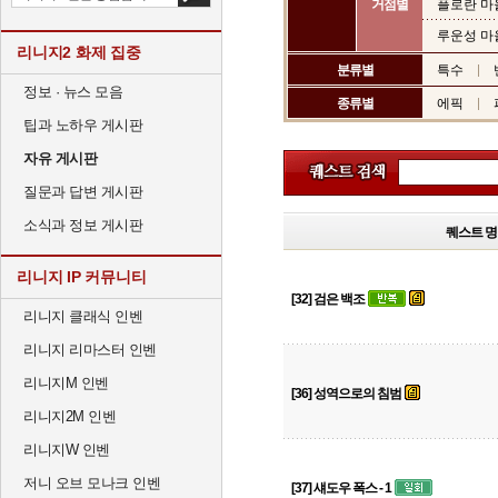
거점별
플로란 마
루운성 마
리니지2 화제 집중
분류별
특수
정보 · 뉴스 모음
종류별
에픽
팁과 노하우 게시판
자유 게시판
질문과 답변 게시판
소식과 정보 게시판
퀘스트 명
리니지 IP 커뮤니티
[32] 검은 백조
리니지 클래식 인벤
리니지 리마스터 인벤
리니지M 인벤
[36] 성역으로의 침범
리니지2M 인벤
리니지W 인벤
저니 오브 모나크 인벤
[37] 섀도우 폭스 - 1