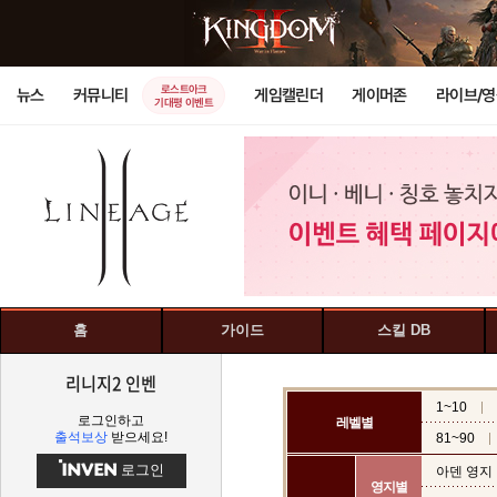
로스트아크
뉴스
커뮤니티
게임캘린더
게이머존
라이브/
기대평 이벤트
홈
가이드
스킬 DB
리니지2 인벤
1~10
로그인하고
레벨별
출석보상
받으세요!
81~90
로그인
아덴 영지
영지별