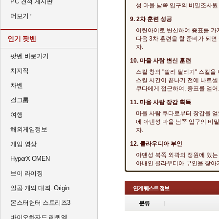
PC 견적 게시판
성 마을 남쪽 입구의 비밀조사원
더보기
9. 2차 훈련 성공
어린아이로 변신하여 증표를 가
인기 팟벤
다음 3차 훈련을 할 준비가 되면
자.
팟벤 바로가기
10. 마을 사람 변신 훈련
치지직
스킬 창의 "빨리 달리기" 스킬을
스킬 시간이 끝나기 전에 나르셀
차벤
쿠다에게 접근하여, 증표를 얻어
걸그룹
11. 마을 사람 장갑 획득
마을 사람 쿠다로부터 장갑을 얻
여행
에 아덴성 마을 남쪽 입구의 비
해외게임정보
자.
게임 영상
12. 클라우디아 부인
아덴성 북쪽 외곽의 정원에 있는
HyperX OMEN
아내인 클라우디아 부인을 찾아가
브이 라이징
일곱 개의 대죄: Origin
연계 퀘스트 정보
몬스터헌터 스토리즈3
분류
바이오하자드 레퀴엠