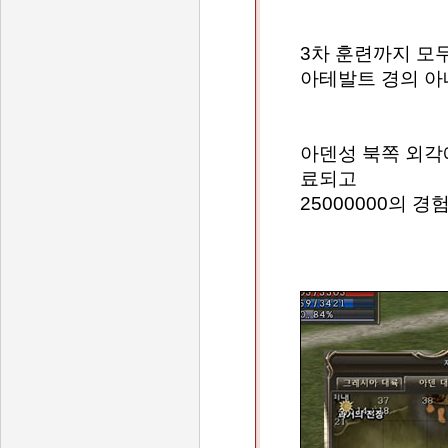
3차 훈련까지 모
아테발트 경의 아
아덴성 북쪽 외각
료되고
25000000의 경