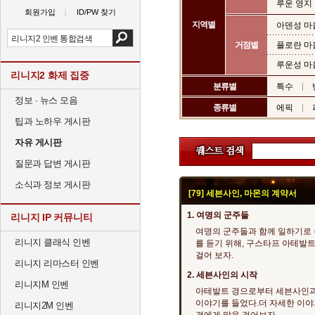
루운 영지
회원가입
ID/PW 찾기
지역별
아덴성 마
거점별
플로란 마
루운성 마
리니지2 화제 집중
분류별
특수
정보 · 뉴스 모음
종류별
에픽
팁과 노하우 게시판
자유 게시판
질문과 답변 게시판
소식과 정보 게시판
[79] 세븐사인, 마몬의 계약서
1. 여명의 군주들
리니지 IP 커뮤니티
여명의 군주들과 함께 일하기로 
리니지 클래식 인벤
를 듣기 위해, 구스타프 아테발
걸어 보자.
리니지 리마스터 인벤
2. 세븐사인의 시작
리니지M 인벤
아테발트 경으로부터 세븐사인과
이야기를 들었다.더 자세한 이야
리니지2M 인벤