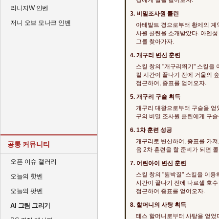
경에게 말을 걸어보자.
리니지W 인벤
3. 비밀조사원 콜린
저니 오브 모나크 인벤
아테발트 경으로부터 황제의 계약
사원 콜린을 소개받았다. 아덴성
그를 찾아가자.
4. 개구리 변신 훈련
스킬 창의 "개구리뛰기" 스킬을 
킬 시간이 끝나기 전에 거울의 
접근하여, 증표를 얻어오자.
5. 개구리 구슬 획득
개구리 대왕으로부터 구슬을 얻었
구의 비밀 조사원 콜린에게 구슬
6. 1차 훈련 성공
개구리로 변신하여, 증표를 가져
공통 커뮤니티
음 2차 훈련을 할 준비가 되면 
오픈 이슈 갤러리
7. 어린아이 변신 훈련
스킬 창의 "뜀박질" 스킬을 이용
오늘의 핫벤
시간이 끝나기 전에 나르셀 호수
오늘의 팟벤
접근하여 증표를 얻어오자.
8. 할머니의 사탕 획득
AI 그림 그리기
테스 할머니로부터 사탕을 얻었다