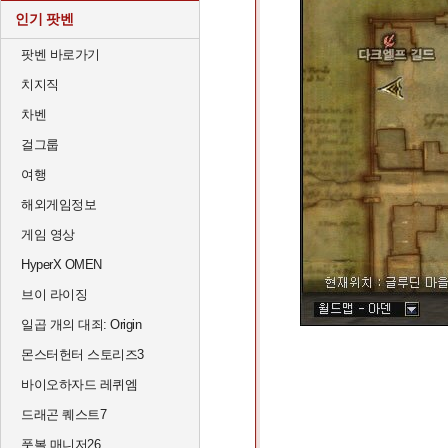
인기 팟벤
팟벤 바로가기
치지직
차벤
걸그룹
여행
해외게임정보
게임 영상
HyperX OMEN
브이 라이징
일곱 개의 대죄: Origin
몬스터헌터 스토리즈3
바이오하자드 레퀴엠
드래곤 퀘스트7
풋볼 매니저26