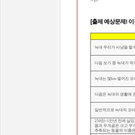
[출제 예상문제! 
늑대 무리가 사냥을 할 때
다음 보기 중 늑대가 먹지
늑대는 몇km 떨어진 포
다음은 늑대의 생활에 관한
일반적으로 늑대의 꼬리는
250만~1만년 전에 살
몸과 두개골은 크고 무거
추측되는 동물의 이름은