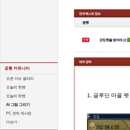
연계 퀘스트 정보
분류
[15] 펫을 얻어라
[2]
세부 공략
공통 커뮤니티
펫을 얻어라
오픈 이슈 갤러리
오늘의 핫벤
1. 글루딘 마을 
오늘의 팟벤
AI 그림 그리기
PC 견적 게시판
더보기