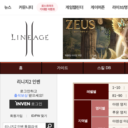
로스트아크
뉴스
커뮤니티
게임캘린더
게이머존
라이브/
기대평 이벤트
홈
가이드
스킬 DB
리니지2 인벤
1~10
로그인하고
레벨별
출석보상
받으세요!
81~90
로그인
아덴 영지
영지별
루운 영지
회원가입
ID/PW 찾기
지역별
아덴성 마