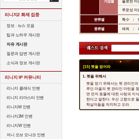
거점별
플로란 마
루운성 마
리니지2 화제 집중
분류별
특수
정보 · 뉴스 모음
종류별
에픽
팁과 노하우 게시판
자유 게시판
질문과 답변 게시판
소식과 정보 게시판
[15] 펫을 얻어라
1. 펫을 위해서
리니지 IP 커뮤니티
펫을 얻기 위해서는 펫 관리인의 
리니지 클래식 인벤
루딘 마을의 펫 관리인 마틴을 찾
면 먼저 동물에 대한 사랑과 지
리니지 리마스터 인벤
한다고 말한다. 우선 고향으로 
학살자들을 처치하고 오라.
리니지M 인벤
리니지2M 인벤
리니지W 인벤
저니 오브 모나크 인벤