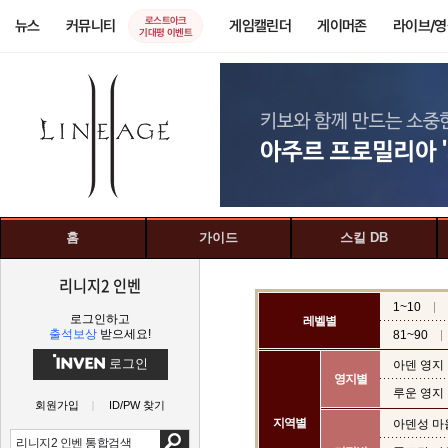
로스트아크
뉴스
커뮤니티
게임캘린더
게이머존
라이브/
기대평 이벤트
홈
가이드
스킬 DB
리니지2 인벤
1~10
로그인하고
레벨별
출석보상
받으세요!
81~90
로그인
아덴 영지
영지별
루운 영지
회원가입
ID/PW 찾기
지역별
아덴성 마