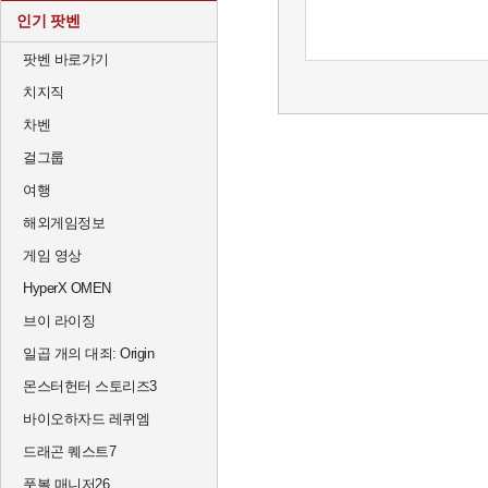
인기 팟벤
팟벤 바로가기
치지직
차벤
걸그룹
여행
해외게임정보
게임 영상
HyperX OMEN
브이 라이징
일곱 개의 대죄: Origin
몬스터헌터 스토리즈3
바이오하자드 레퀴엠
드래곤 퀘스트7
풋볼 매니저26