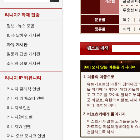
거점별
플로란 마
루운성 마
리니지2 화제 집중
분류별
특수
정보 · 뉴스 모음
종류별
에픽
팁과 노하우 게시판
자유 게시판
질문과 답변 게시판
소식과 정보 게시판
[60] 오지 않는 여름을 기다리며
1. 겨울의 미궁으로
리니지 IP 커뮤니티
슈트가르트성 마을의 경비대장 
리니지 클래식 인벤
올 위기에 대비하기 위해 겨울의
고 그 고기를 모아와 달라고 부탁
리니지 리마스터 인벤
궁 버팔로, 혹한의 버팔로, 새끼
예티, 혹한의 예티
리니지M 인벤
2. 비쇼츠키에게 돌아가자
리니지2M 인벤
비쇼츠키가 말한 고기들을 모두 
리니지W 인벤
가르트성 마을의 경비대장 비쇼
전달하도록 하자.
저니 오브 모나크 인벤