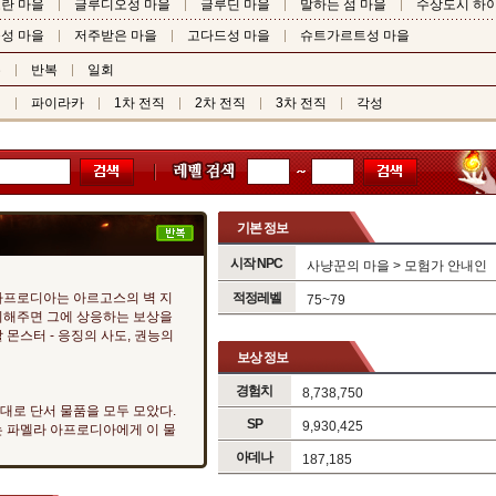
란 마을
글루디오성 마을
글루딘 마을
말하는 섬 마을
수상도시 하
성 마을
저주받은 마을
고다드성 마을
슈트가르트성 마을
수
반복
일회
픽
파이라카
1차 전직
2차 전직
3차 전직
각성
기본 정보
시작 NPC
사냥꾼의 마을 >
모험가 안내인
아프로디아는 아르고스의 벽 지
적정레벨
75~79
치해주면 그에 상응하는 보상을
 몬스터 - 응징의 사도, 권능의
보상 정보
경험치
8,738,750
대로 단서 물품을 모두 모았다.
SP
9,930,425
는 파멜라 아프로디아에게 이 물
아데나
187,185