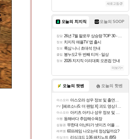
새로고침
오늘의 치지직
오늘의 SOOP
26년 7월 팔로우 상승량 TOP 30 - 월간 치지직
잡담
치지직 애플TV 앱 출시
정보
룩삼 니니 초대석 안내
정보
봉누도2 두 번째 티저 - 일상
클립
2026 치지직 이리대회 오픈컵 안내
정보
더보기+
오늘의 팟벤
오늘의 핫벤
아스오라 성우 정보 및 출연작 모음
아스오라
[페르소나5: 더 팬텀 X] 괴도 영상 l 타카마키 안·댄싱 스타
PV
아키츠 아키나 성우 정보 및 주요 필모
아스오라
동해바다 추암해수욕장
여행
무한대 아난타가 넷이즈 어플 달력에 일정 등록
섭컬겜
60프레임 나오는데 정상일까요?
레퀴엠
리싱크드 1.06 패치노트 (8/5)
리싱크드