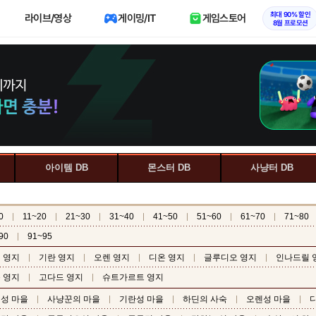
최대 90% 할인
라이브/영상
게이밍/IT
게임스토어
8월 프로모션
아이템 DB
몬스터 DB
사냥터 DB
0
11~20
21~30
31~40
41~50
51~60
61~70
71~80
90
91~95
 영지
기란 영지
오렌 영지
디온 영지
글루디오 영지
인나드릴 
 영지
고다드 영지
슈트가르트 영지
성 마을
사냥꾼의 마을
기란성 마을
하딘의 사숙
오렌성 마을