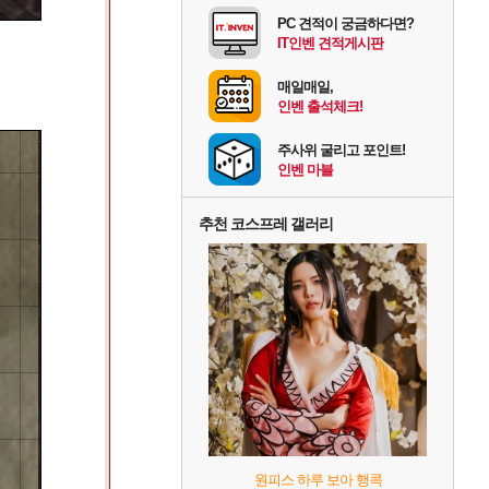
PC 견적이 궁금하다면?
IT인벤 견적게시판
매일매일,
인벤 출석체크!
주사위 굴리고 포인트!
인벤 마블
추천 코스프레 갤러리
원피스 하루 보아 행콕