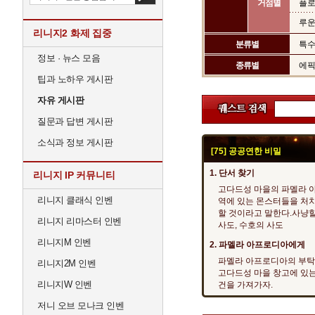
거점별
플로
루운
리니지2 화제 집중
분류별
특
정보 · 뉴스 모음
종류별
에
팁과 노하우 게시판
자유 게시판
질문과 답변 게시판
소식과 정보 게시판
[75] 공공연한 비밀
1. 단서 찾기
리니지 IP 커뮤니티
고다드성 마을의 파멜라 
리니지 클래식 인벤
역에 있는 몬스터들을 처
할 것이라고 말한다.사냥할
리니지 리마스터 인벤
사도, 수호의 사도
리니지M 인벤
2. 파멜라 아프로디아에게
파멜라 아프로디아의 부탁
리니지2M 인벤
고다드성 마을 창고에 있
리니지W 인벤
건을 가져가자.
저니 오브 모나크 인벤