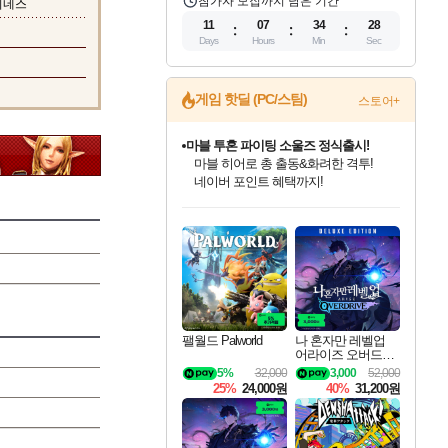
참가자 모집까지 남은 기간
이네스
11
07
34
27
Days
Hours
Min
Sec
게임 핫딜 (PC/스팀)
스토어+
마블 투혼 파이팅 소울즈 정식출시!
마블 히어로 총 출동&화려한 격투!
네이버 포인트 혜택까지!
인벤게임즈 8월 특별 할인!
드래곤소드: 어웨이크닝 입점!
문명 7 특별 할인!
귀무자: 검의 길 예약 판매 중!
비스트 오브 리인카네이션 정식 출시!
커세어 코브 출시 기념 할인!
더 렐릭 퍼스트 가디언 정식 출시
베데스다 40주년 기념 할인 중!
캡콤 프렌차이즈 할인 진행 중!
캡콤 일부 상품 상시 할인
스타워즈 은하계 레이서
로블록스 기프트 카드 공식 입점
인기 퍼블리셔 모음!
스팀으로 만나는 드래곤소드!
조선&고려 DLC 출시 예정
10% 할인과
게임프릭 신작 IP
해적'섬'을 발전시키자!
설화x하드코어 액션!
베데스다의 명작들을
몬헌, 바하 등 인기 IP를
몬헌 와일즈 & 드래곤즈 도그마2
인벤게임즈에서 10% 추가 적립
Robux를 가장 안전하고
최대 90% 할인가를 만나보세요!
네이버혜택과 함께 만나보세요!
50%할인&추가 적립까지!
이니&베니 혜택까지!
네이버 혜택가와 함께 예약하세요!
할인&네이버혜택으로 만나보세요!
네이버페이 혜택과 만나보세요!
40주년 프로모션으로 만나보세요!
할인가에 만나보세요!
일부 에디션 상시 할인!
혜택으로 예약 판매 중
편안하게 충전하세요
팰월드 Palworld
나 혼자만 레벨업
어라이즈 오버드라
이브 디럭스 에디션
5%
32,000
3,000
52,000
Solo Leveling Arise
25%
24,000원
40%
31,200원
Overdrive Deluxe Edi
tion