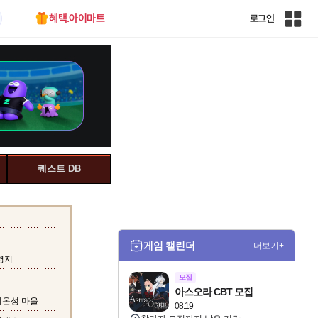
혜택.아이마트
로그인
인
벤
전
체
사
이
트
맵
퀘스트 DB
게임 캘린더
더보기+
영지
모집
아스오라 CBT 모집
디온성 마을
08.19