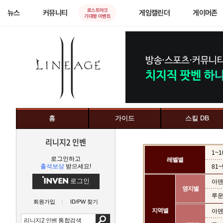
로스트아크
뉴스
커뮤니티
게임캘린더
게이머존
기대평 이벤트
홈
가이드
스킬 DB
리니지2 인벤
1~1
로그인하고
레벨별
출석보상
받으세요!
81~
로그인
아덴
영지별
루운
회원가입
ID/PW 찾기
지역별
아덴