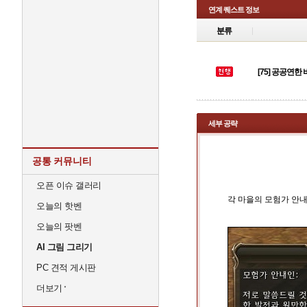
연계 퀘스트 정보
분류
[75] 공공연한
세부 공략
공공연한 비밀
공통 커뮤니티
오픈 이슈 갤러리
각 마을의 모험가 안
오늘의 핫벤
오늘의 팟벤
AI 그림 그리기
PC 견적 게시판
더보기