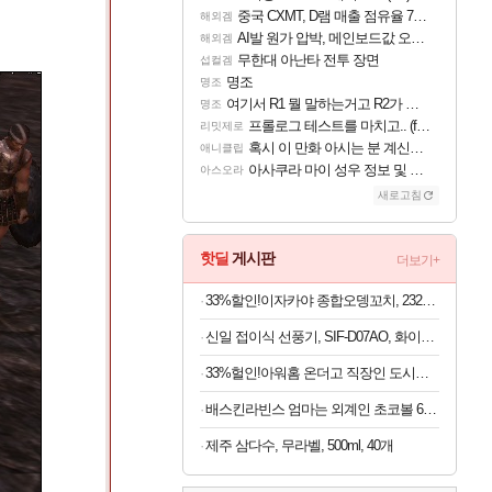
중국 CXMT, D램 매출 점유율 7%…글로벌 4위로 부상
해외겜
AI발 원가 압박, 메인보드값 오르나
해외겜
무한대 아난타 전투 장면
섭컬겜
명조
명조
여기서 R1 뭘 말하는거고 R2가 뭘말하는걸까요?
명조
프롤로그 테스트를 마치고.. (feat. 리아)
리밋제로
혹시 이 만화 아시는 분 계신가요
애니클립
아사쿠라 마이 성우 정보 및 주요 필모
아스오라
새로고침
핫딜
게시판
더보기+
33%할인!이자카야 종합오뎅꼬치, 232g, 4개
신일 접이식 선풍기, SIF-D07AO, 화이트, 1개
33%헐인!아워홈 온더고 직장인 도시락 BEST 6종, 290g, 6팩
배스킨라빈스 엄마는 외계인 초코볼 6개입 x 2봉지 (1봉지당 4,950원)
제주 삼다수, 무라벨, 500ml, 40개