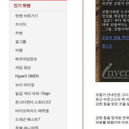
인기 팟벤
팟벤 바로가기
치지직
차벤
걸그룹
여행
해외게임정보
게임 영상
HyperX OMEN
브이 라이징
일곱 개의 대죄: Origin
모험가 안내인은 고다
최근 아르고스의 벽 
몬스터헌터 스토리즈3
강한 힘을 얻은 것을 
바이오하자드 레퀴엠
강한 힘을 얻게된 연유
드래곤 퀘스트7
의뢰를 해왔다며 아르
풋볼 매니저26