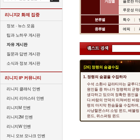
거점별
플로란 마
루운성 마
리니지2 화제 집중
분류별
특수
정보 · 뉴스 모음
종류별
에픽
팁과 노하우 게시판
자유 게시판
질문과 답변 게시판
소식과 정보 게시판
[26] 정령의 숨결수집
1. 정령의 숨결을 수집하자
리니지 IP 커뮤니티
수석 소환사 갈라티아는 글루디
리니지 클래식 인벤
원인들 중 하나가 정령력의 균
생각하고 있으며 정확한 원인을 
리니지 리마스터 인벤
다.바람의 언덕의 미쳐버린 바람
령의 마지막 한숨들을 수집하여,
리니지M 인벤
사냥할몬스터:소빙 윈드, 배블링 
윈드, 위스퍼링 윈드
리니지2M 인벤
리니지W 인벤
저니 오브 모나크 인벤