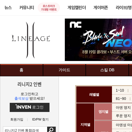
로스트아크
뉴스
커뮤니티
게임캘린더
게이머존
라이브/
기대평 이벤트
홈
가이드
스킬 DB
리니지2 인벤
1~10
로그인하고
레벨별
출석보상
받으세요!
81~90
로그인
아덴 영지
영지별
루운 영지
회원가입
ID/PW 찾기
지역별
아덴성 마