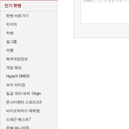
[내용]
로그인 후 글을 남길 수
인기 팟벤
팟벤 바로가기
치지직
차벤
걸그룹
여행
해외게임정보
게임 영상
HyperX OMEN
브이 라이징
일곱 개의 대죄: Origin
몬스터헌터 스토리즈3
바이오하자드 레퀴엠
드래곤 퀘스트7
풋볼 매니저26