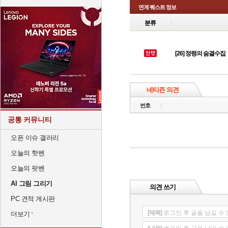
연계 퀘스트 정보
분류
[26] 정령의 숨결수집
네티즌 의견
번호
공통 커뮤니티
오픈 이슈 갤러리
오늘의 핫벤
오늘의 팟벤
AI 그림 그리기
의견 쓰기
PC 견적 게시판
[제목]
로그인 후 글을 남길 수
더보기