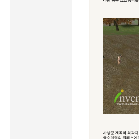
다만 종종
쇼크
공격을 
사냥꾼 계곡의 외곽지
궁수계열의 클래스에게