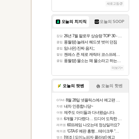
새로고침
오늘의 치지직
오늘의 SOOP
26년 7월 팔로우 상승량 TOP 30 - 월간 치지직
잡담
풍월량) 놀래서 헤드셋 벗어 던짐
클립
임나은) 진짜 음지;;
클립
젠레스 존 제로 캐릭터 코스프레한 꽁주
짤방
풍월량) 물소는 왜 물소라고 하는거야? 아! 그만 ㅋㅋ 알았어 ㅋㅋ
클립
더보기+
오늘의 팟벤
오늘의 핫벤
8월 28일 넷플릭스에서 예고편 공개 예정
GTA6
내차 인증합니당~
차벤
제주도 아이들과 다녀왔습니다.
여행
6개월 기다렸다… 드디어 도착한 치사 메신저백! 실물 후기
명조
60프레임 나오는데 정상일까요?
레퀴엠
‘GTA 6’ 예판 흥행…테이크투 “내부 예상 크게 넘어”
해외겜
[명조 | 도미노피자 콜라보] 예고
명조