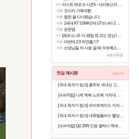
라스트 에포크 시즌5 - 서리화신의 분노 티저
PV
오사카 가족여행
여행
합천 을 다녀왔습니다
여행
1세대 K7 3.5NA인데 LF쏘나타 2.0NA 기변하면 유류비 절약이 얼마나 될까요..?
차벤
운문댐
여행
[페르소나5: 더 팬텀 X] 괴도 영상 l 타카마키 안·댄싱 스타
PV
아반테 2.0 자연흡기?
차벤
선생님들 차 시동 끌 때 꾸르륵소리나는데
차벤
새로고침
핫딜
게시판
더보기+
[국내 최저가 링크] 홍주부 국내산 고춧가루, 일반굵기, 보통매운맛, 1kg, 1개
[슈퍼적립] 니케 맥북 노트북 거치대 수직 스탠드 클램쉘 맥미니 꽂이 세로 알루미늄 1슬롯 The Vertical
[국내 최저가 링크] 파이토메이드 저자극 초극세 프리미엄 칫솔, 10개입, 3세트
[국내 최저가 링크] 내츄럴플러스 혈당건강 바나바, 90정, 2개
[슈퍼적립] Qi2 20W 인증 갤럭시 맥세이프 케이스 초슬림 카본 에어스킨아라미드 맥핏 갤럭시Z 폴드8 울트라, 아라미드, 블랙