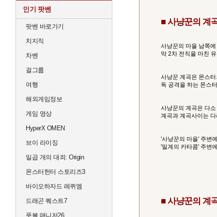
인기 팟벤
■ 사냥꾼의 계
팟벤 바로가기
치지직
사냥꾼의 마을 남쪽에 
막 2차 전직을 마친 
차벤
걸그룹
사냥꾼 계곡은 몬스터
여행
독 공격을 하는 몬스
해외게임정보
사냥꾼의 계곡은 다소
게임 영상
계곡과 계곡사이는 다
HyperX OMEN
'사냥꾼의 마을' 주변에
브이 라이징
'밀계의 카타콤' 주변에
일곱 개의 대죄: Origin
몬스터헌터 스토리즈3
바이오하자드 레퀴엠
■ 사냥꾼의 계
드래곤 퀘스트7
풋볼 매니저26