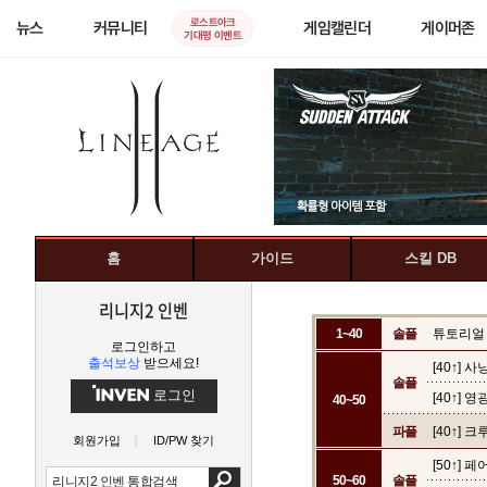
로스트아크
뉴스
커뮤니티
게임캘린더
게이머존
기대평 이벤트
홈
가이드
스킬 DB
리니지2 인벤
1~40
솔플
튜토리얼
로그인하고
출석보상
받으세요!
[40↑] 
솔플
로그인
[40↑] 
40~50
파플
[40↑] 
회원가입
ID/PW 찾기
[50↑] 
50~60
솔플