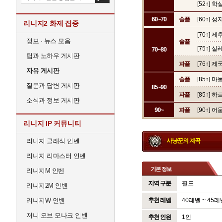
[52↑] 
60~70
솔플
[60↑] 
리니지2 화제 집중
[70↑] 
정보 · 뉴스 모음
솔플
[75↑] 
70~80
팁과 노하우 게시판
파플
[76↑] 
자유 게시판
솔플
[85↑] 
질문과 답변 게시판
85~90
파플
[85↑]
소식과 정보 게시판
90~
파플
[90↑] 
리니지 IP 커뮤니티
리니지 클래식 인벤
사냥꾼의 계곡
리니지 리마스터 인벤
기본 정보
리니지M 인벤
지역 구분
필드
리니지2M 인벤
리니지W 인벤
추천 레벨
40레벨 ~ 45레
저니 오브 모나크 인벤
추천 인원
1인