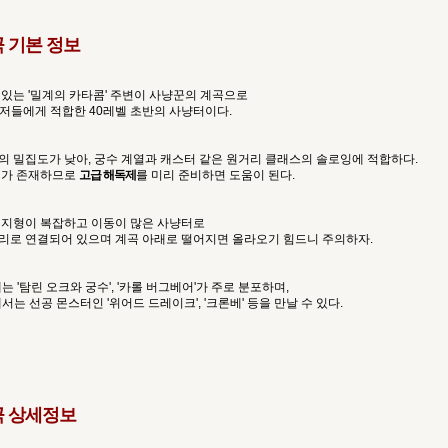
곡 기본 정보
있는 '밀계의 카타콤' 주변이 사냥꾼의 계곡으로
유저들에게 적합한 40레벨 초반의 사냥터이다.
의 밀집도가 낮아, 궁수 계열과 캐스터 같은 원거리 클래스의 솔로잉에 적합하다.
터가 존재하므로
고급 해독제
를 미리 준비하면 도움이 된다.
 지형이 복잡하고 이동이 많은 사냥터로
리로 연결되어 있으며 계곡 아래로 떨어지면 올라오기 힘드니 주의하자.
는 '탐린 오크와 궁수', '카롤 버그베어'가 주로 분포하며,
서는 선공 몬스터인 '위어드 드레이크', '크론베' 등을 만날 수 있다.
곡 상세정보