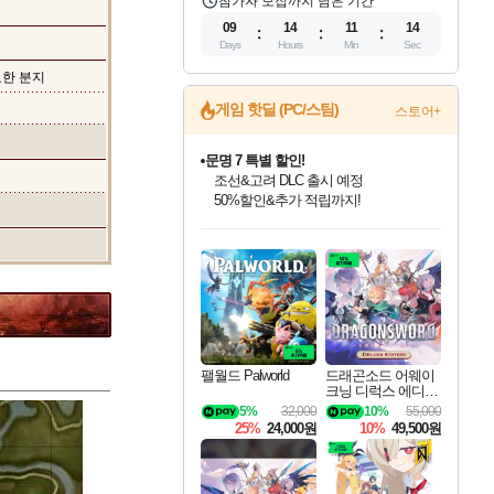
참가자 모집까지 남은 기간
09
14
11
12
Days
Hours
Min
Sec
고요한 분지
게임 핫딜 (PC/스팀)
스토어+
마블 투혼 파이팅 소울즈 정식출시!
마블 히어로 총 출동&화려한 격투!
네이버 포인트 혜택까지!
인벤게임즈 8월 특별 할인!
드래곤소드: 어웨이크닝 입점!
문명 7 특별 할인!
귀무자: 검의 길 예약 판매 중!
비스트 오브 리인카네이션 정식 출시!
커세어 코브 출시 기념 할인!
더 렐릭 퍼스트 가디언 정식 출시
베데스다 40주년 기념 할인 중!
캡콤 프렌차이즈 할인 진행 중!
캡콤 일부 상품 상시 할인
스타워즈 은하계 레이서
로블록스 기프트 카드 공식 입점
인기 퍼블리셔 모음!
스팀으로 만나는 드래곤소드!
조선&고려 DLC 출시 예정
10% 할인과
게임프릭 신작 IP
해적'섬'을 발전시키자!
설화x하드코어 액션!
베데스다의 명작들을
몬헌, 바하 등 인기 IP를
몬헌 와일즈 & 드래곤즈 도그마2
인벤게임즈에서 10% 추가 적립
Robux를 가장 안전하고
최대 90% 할인가를 만나보세요!
네이버혜택과 함께 만나보세요!
50%할인&추가 적립까지!
이니&베니 혜택까지!
네이버 혜택가와 함께 예약하세요!
할인&네이버혜택으로 만나보세요!
네이버페이 혜택과 만나보세요!
40주년 프로모션으로 만나보세요!
할인가에 만나보세요!
일부 에디션 상시 할인!
혜택으로 예약 판매 중
편안하게 충전하세요
팰월드 Palworld
드래곤소드 어웨이
크닝 디럭스 에디션
DragonSword Awake
5%
32,000
10%
55,000
ning Deluxe Edition
25%
24,000원
10%
49,500원