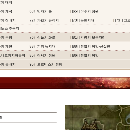
학살의 대지
성자의 계곡
[63↑] 망자의 숲
[65↑] 야수의 정원
제후의 참배지
[72↑] 파벨의 유적지
[73↑] 온천지대
[73↑] 
실레노스 주둔지
제국의 무덤
[76↑] 신들의 화로
[81↑] 악령의 보금자리
마물의 제단
[88↑] 피의 늪지대
[88↑] 진멸의 씨앗-산실전
 하르나크의지하유적
[85↑] 창세기 정원
[86↑] 진멸의 씨앗
어둠의 유배지
[95↑] 오르비스의 전당
벨