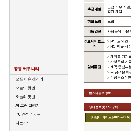
근접 격수 계열,
추천 계열
힐러 계열
허브 드랍
드랍
이동 경로
사냥꾼의 마을
[45] 도적 켈
주요 네임드 보
스
[45] 마물 시
게이트 키퍼를
사냥꾼의 계곡
알아둘 점
계곡 중심부는
공통 커뮤니티
독 공격을 하
선공몬스터인 '
오픈 이슈 갤러리
오늘의 핫벤
몬스터 분포 정보
오늘의 팟벤
AI 그림 그리기
상세 정보 및 지역 공략
PC 견적 게시판
[사냥터 가이드][40Lv~45L
더보기