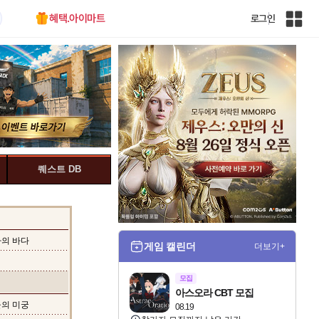
혜택.아이마트
로그인
인
벤
전
체
사
이
트
맵
퀘스트 DB
포자의 바다
게임 캘린더
더보기+
모집
아스오라 CBT 모집
겨울의 미궁
08.19