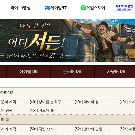
최대 90% 할인
라이브/영상
게이밍/IT
게임스토어
8월 프로모션
아이템 DB
몬스터 DB
사냥터 DB
 따라가기
사냥꾼의 계곡
[40↑] 상아탑 분화구
[40↑] 악어의 섬
[40↑] 
영광의 평원
[45↑] 마도의 숲
크루마 탑
페어리의 계곡
[50↑] 국립 묘지
[52↑] 망각의 평원
[52↑] 