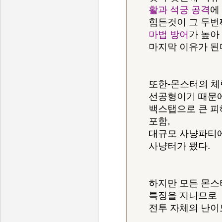
활과 석궁 공격
에
힘든것이 그 두번
마법 방어
가 높아
마지막 이유가 된
또한-몬스터의 체
선공형이기 때문
백스탭으로 큰 피
포함,
대규모 사냥파티에
사냥터가 됐다.
하지만 모든 몬스
특징을 지니므로
전투 자체의 난이