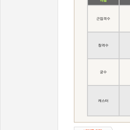
레벨
근접격수
창격수
궁수
캐스터