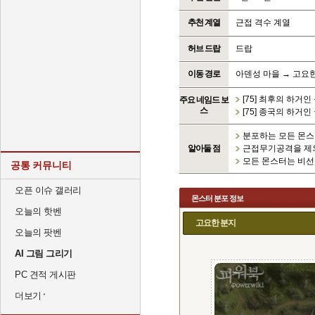
추천 계열
근접 격수 계열
허브 드랍
드랍
이동 경로
아덴성 마을 → 고요
[75] 최후의 하거인
주요 네임드 보
스
[75] 종국의 하거인
분포하는 모든 몬스
알아둘 점
근접무기공격을 제외
모든 몬스터는 비선
공통 커뮤니티
오픈 이슈 갤러리
몬스터 분포 정보
오늘의 핫벤
고요한 분지
오늘의 팟벤
AI 그림 그리기
PC 견적 게시판
더보기