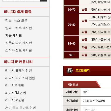
[52↑] 학살의 
60~70
솔플
[60↑] 성자의 
리니지2 화제 집중
[70↑] 제후의 
정보 · 뉴스 모음
솔플
[75↑] 실레노
70~80
팁과 노하우 게시판
파플
[76↑] 제국의 
자유 게시판
솔플
[85↑] 마물의 
질문과 답변 게시판
85~90
파플
[85↑] 하르
소식과 정보 게시판
90~
파플
[90↑] 어둠의 
리니지 IP 커뮤니티
리니지 클래식 인벤
고요한 분지
리니지 리마스터 인벤
기본 정보
리니지M 인벤
지역 구분
필드
리니지2M 인벤
리니지W 인벤
추천 레벨
73레벨 ~ 80레벨
저니 오브 모나크 인벤
추천 인원
1인 ~ 3인