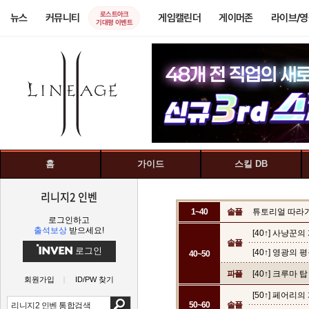
로스트아크
뉴스
커뮤니티
게임캘린더
게이머존
라이브/
기대평 이벤트
홈
가이드
스킬 DB
리니지2 인벤
1~40
솔플
튜토리얼 따라
로그인하고
출석보상
받으세요!
[40↑] 사냥꾼의
솔플
로그인
[40↑] 영광의 
40~50
파플
[40↑] 크루마 탑
회원가입
ID/PW 찾기
[50↑] 페어리의
50~60
솔플