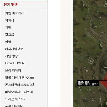
인기 팟벤
팟벤 바로가기
치지직
차벤
걸그룹
여행
해외게임정보
게임 영상
HyperX OMEN
브이 라이징
일곱 개의 대죄: Origin
몬스터헌터 스토리즈3
바이오하자드 레퀴엠
드래곤 퀘스트7
풋볼 매니저26