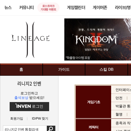
로스트아크
뉴스
커뮤니티
게임캘린더
게이머존
라이브/
기대평 이벤트
홈
가이드
스킬 DB
리니지2 인벤
인터페이
로그인하고
출석보상
받으세요!
던전
게임기초
로그인
박물관 통
혈맹
회원가입
ID/PW 찾기
종족과 직
케릭터