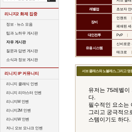
서브 클래
레벨업
초보자 
리니지2 화제 집중
인챈트
장비
정보 · 뉴스 모음
폐쇄된 세
팁과 노하우 게시판
대인전투
PvP
자유 게시판
신비로운
유용 시스템
질문과 답변 게시판
매크로
소식과 정보 게시판
서브 클래스와 노블레스, 그리고 영
리니지 IP 커뮤니티
리니지 클래식 인벤
유저는 75레벨이
리니지 리마스터 인벤
다.
리니지M 인벤
필수적인 요소는 
리니지2M 인벤
그리고 궁극적으
스템이기도 하다.
리니지W 인벤
저니 오브 모나크 인벤