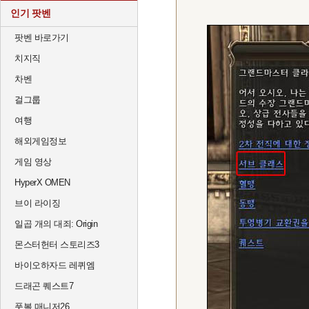
인기 팟벤
팟벤 바로가기
치지직
차벤
걸그룹
여행
해외게임정보
게임 영상
HyperX OMEN
브이 라이징
일곱 개의 대죄: Origin
몬스터헌터 스토리즈3
바이오하자드 레퀴엠
드래곤 퀘스트7
풋볼 매니저26