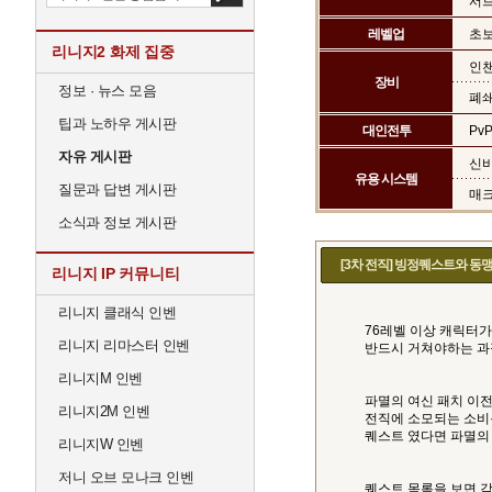
서브
레벨업
초
리니지2 화제 집중
인
장비
정보 · 뉴스 모음
폐쇄
팁과 노하우 게시판
대인전투
Pv
자유 게시판
신
유용 시스템
질문과 답변 게시판
매
소식과 정보 게시판
[3차 전직] 빙정퀘스트와 동
리니지 IP 커뮤니티
리니지 클래식 인벤
76레벨 이상 캐릭터가
리니지 리마스터 인벤
반드시 거쳐야하는 과
리니지M 인벤
파멸의 여신 패치 이전
리니지2M 인벤
전직에 소모되는 소비
퀘스트 였다면 파멸의 
리니지W 인벤
저니 오브 모나크 인벤
퀘스트 목록을 보면 각