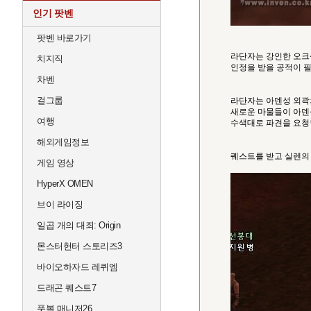
인기 팟벤
팟벤 바로가기
라단자는 강인한 오크
치지직
인정을 받을 공적이 
차벤
걸그룹
라단자는 아덴성 외곽
새로운 마물들이 아덴
여행
수색대로 파견을 요청
해외게임정보
퀘스트를 받고 실렌의
게임 영상
HyperX OMEN
브이 라이징
일곱 개의 대죄: Origin
몬스터헌터 스토리즈3
바이오하자드 레퀴엠
드래곤 퀘스트7
풋볼 매니저26