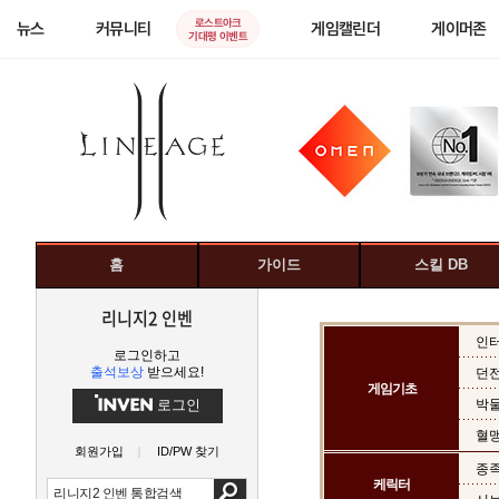
로스트아크
뉴스
커뮤니티
게임캘린더
게이머존
기대평 이벤트
홈
가이드
스킬 DB
리니지2 인벤
인
로그인하고
출석보상
받으세요!
던
게임기초
로그인
박물
혈
회원가입
ID/PW 찾기
종족
케릭터