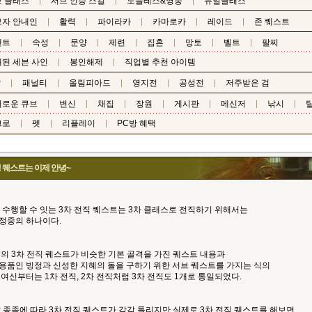
 클래스
서브 인증 스킬
노블레스&영웅
듀얼클래스
보자 안내인
활력
파이라카
카마로카
레이드
존 퀘스트
챈트
속성
문양
제련
집혼
망토
벨트
팔찌
된 세븐 사인
봉인해제
직업별 추천 아이템
P
패널티
올림피아드
영지전
공성전
저주받은 검
비로운 큐브
변신
채집
장원
게시판
메신저
낚시
탈
크로
펫
리플레이
PC방 혜택
맹 퀘스트는 이제 안녕~
 수행할 수 잇는 3차 전직 퀘스트는 3차 클래스로 전직하기 위해서는
정중의 하나이다.
의 3차 전직 퀘스트가 비슷한 기본 골격을 가진 퀘스트 내용과
용품인 빙정과 신성한 지혜의 돌을 구하기 위한 서브 퀘스트를 가지는 식의
여신부터는 1차 전직, 2차 전직처럼 3차 전직도 1개로 통일되었다.
 종족에 따라 3차 전직 퀘스트가 각각 틀리지만 실제로 3차 전직 퀘스트를 해보면