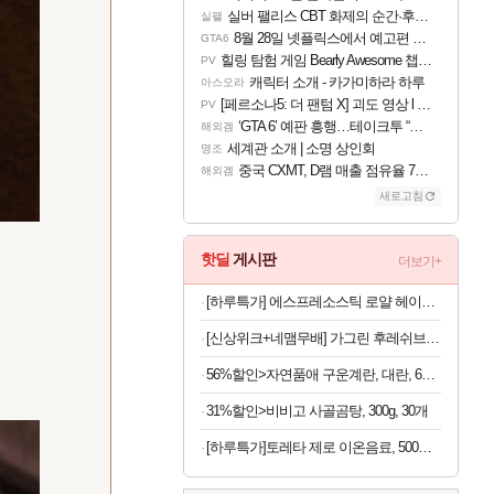
실버 팰리스 CBT 화제의 순간·후기 모음
실팰
8월 28일 넷플릭스에서 예고편 공개 예정
GTA6
힐링 탐험 게임 Bearly Awesome 챕터 1 트레일러
PV
캐릭터 소개 - 카가미하라 하루
아스오라
[페르소나5: 더 팬텀 X] 괴도 영상 l 타카마키 안·댄싱 스타
PV
‘GTA 6’ 예판 흥행…테이크투 “내부 예상 크게 넘어”
해외겜
세계관 소개 | 소명 상인회
명조
중국 CXMT, D램 매출 점유율 7%…글로벌 4위로 부상
해외겜
새로고침
핫딜
게시판
더보기+
[하루특가] 에스프레소스틱 로얄 헤이즐넛
[신상위크+네맴무배] 가그린 후레쉬브레스 치약 120g, 라임민트향, 5개
56%할인>자연품애 구운계란, 대란, 60구, 1박스
31%할인>비비고 사골곰탕, 300g, 30개
[하루특가]토레타 제로 이온음료, 500ml, 24개