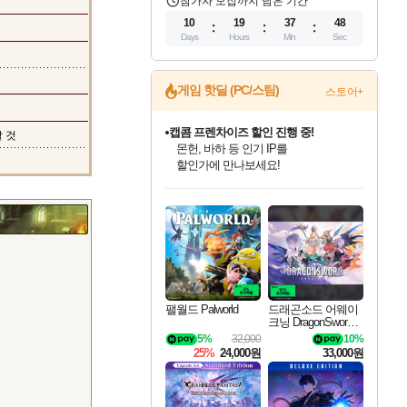
참가자 모집까지 남은 기간
10
19
37
46
Days
Hours
Min
Sec
게임 핫딜 (PC/스팀)
스토어+
캡콤 일부 상품 상시 할인
 것
몬헌 와일즈 & 드래곤즈 도그마2
일부 에디션 상시 할인!
인벤게임즈 8월 특별 할인!
드래곤소드: 어웨이크닝 입점!
문명 7 특별 할인!
마블 투혼 파이팅 소울즈 정식출시!
귀무자: 검의 길 예약 판매 중!
비스트 오브 리인카네이션 정식 출시!
커세어 코브 출시 기념 할인!
더 렐릭 퍼스트 가디언 정식 출시
베데스다 40주년 기념 할인 중!
캡콤 프렌차이즈 할인 진행 중!
스타워즈 은하계 레이서
로블록스 기프트 카드 공식 입점
인기 퍼블리셔 모음!
스팀으로 만나는 드래곤소드!
조선&고려 DLC 출시 예정
마블 히어로 총 출동&화려한 격투!
10% 할인과
게임프릭 신작 IP
해적'섬'을 발전시키자!
설화x하드코어 액션!
베데스다의 명작들을
몬헌, 바하 등 인기 IP를
인벤게임즈에서 10% 추가 적립
Robux를 가장 안전하고
최대 90% 할인가를 만나보세요!
네이버혜택과 함께 만나보세요!
50%할인&추가 적립까지!
네이버 포인트 혜택까지!
이니&베니 혜택까지!
네이버 혜택가와 함께 예약하세요!
할인&네이버혜택으로 만나보세요!
네이버페이 혜택과 만나보세요!
40주년 프로모션으로 만나보세요!
할인가에 만나보세요!
혜택으로 예약 판매 중
편안하게 충전하세요
팰월드 Palworld
드래곤소드 어웨이
크닝 DragonSword A
wakening
5%
32,000
10%
25%
24,000원
33,000원