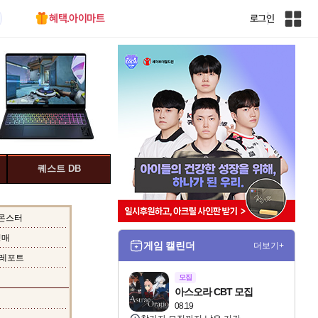
혜택.아이마트
로그인
인
벤
전
체
사
이
트
맵
퀘스트 DB
몬스터
경매
게임 캘린더
더보기+
레포트
모집
아스오라 CBT 모집
08.19