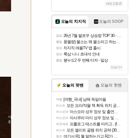
새로고침
오늘의 치지직
오늘의 SOOP
26년 7월 팔로우 상승량 TOP 30 - 월간 치지직
잡담
풍월량) 물소는 왜 물소라고 하는거야? 아! 그만 ㅋㅋ
클립
치지직 애플TV 앱 출시
정보
룩삼 니니 초대석 안내
정보
봉누도2 두 번째 티저 - 일상
클립
더보기+
오늘의 팟벤
오늘의 핫벤
[여행_국내] 남해 독일마을
여행
모든 요리/작물 책 획득 위치 공략 (36개) - 미식가 도전과제
비스트
아스오라 성우 정보 및 출연작 모음
아스오라
아사쿠라 마이 성우 정보 및 주요 필모
아스오라
프롤로그 테스트를 마치고.. (feat. 리아)
리밋제로
모든 엘리트 골렘 위치 공략 (30개) - 방랑 결투가
비스트
여기서 R1 뭘 말하는거고 R2가 뭘말하는걸까요?
명조