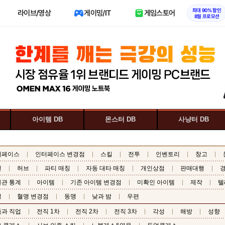
최대 90% 할인
라이브/영상
게이밍/IT
게임스토어
8월 프로모션
아이템 DB
몬스터 DB
사냥터 DB
터페이스
인터페이스 변경점
스킬
전투
인벤토리
창고
전
허브
파티 매칭
자동 대타 매칭
개인상점
판매대행
관 통계
아이템
기존 아이템 변경점
미확인 아이템
제작
텔
맹
혈맹 변경점
동맹
낮과 밤
우편
과 직업
전직 1차
전직 2차
전직 3차
각성
해방
성향