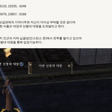
33, 22035, -3248
76, 23857, -3168
 보급관에게 가져다주면 자신이 더이상 부탁할 곳은 없다며
한 아돌프 대장과 선봉대 대원을 도와달라고 한다.
지 인근의 지하 납골당(인스턴스 존)에서 전투를 벌이고 있으며
선봉대 대원을 통해 입장가능하다.