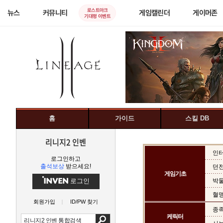
로스트아크
뉴스
커뮤니티
게임캘린더
게이머존
기대평 이벤트
홈
가이드
스킬 DB
리니지2 인벤
인
로그인하고
출석보상
받으세요!
던
게임기초
로그인
박물
혈
회원가입
ID/PW 찾기
종족
케릭터