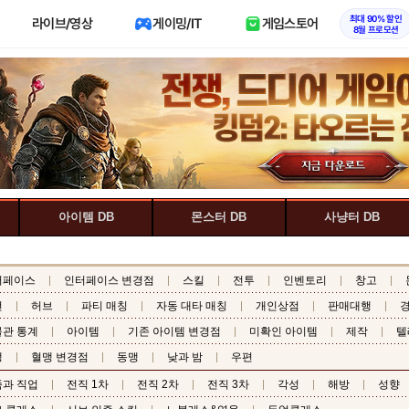
최대 90% 할인
라이브/영상
게이밍/IT
게임스토어
8월 프로모션
아이템 DB
몬스터 DB
사냥터 DB
터페이스
인터페이스 변경점
스킬
전투
인벤토리
창고
전
허브
파티 매칭
자동 대타 매칭
개인상점
판매대행
관 통계
아이템
기존 아이템 변경점
미확인 아이템
제작
텔
맹
혈맹 변경점
동맹
낮과 밤
우편
과 직업
전직 1차
전직 2차
전직 3차
각성
해방
성향