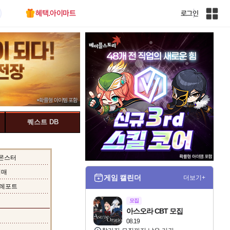
혜택.아이마트
로그인
인
벤
전
체
사
이
트
맵
퀘스트 DB
몬스터
경매
게임 캘린더
더보기+
레포트
모집
아스오라 CBT 모집
08.19