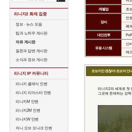
서브
레벨업
초
리니지2 화제 집중
인
장비
정보 · 뉴스 모음
폐쇄
팁과 노하우 게시판
대인전투
Pv
자유 게시판
신
유용 시스템
질문과 답변 게시판
매
소식과 정보 게시판
초보지만 괜찮아! 초보자 안
리니지 IP 커뮤니티
리니지 클래식 인벤
리니지2의 세계로 첫
리니지 리마스터 인벤
그곳에 존재하는 강력
리니지M 인벤
리니지2M 인벤
리니지W 인벤
저니 오브 모나크 인벤