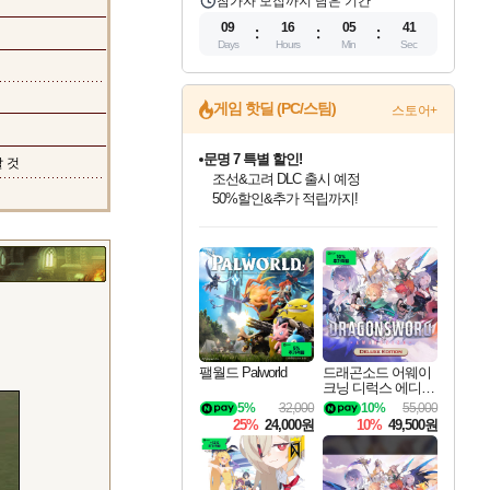
참가자 모집까지 남은 기간
09
16
05
40
Days
Hours
Min
Sec
게임 핫딜 (PC/스팀)
스토어+
마블 투혼 파이팅 소울즈 정식출시!
 것
마블 히어로 총 출동&화려한 격투!
네이버 포인트 혜택까지!
인벤게임즈 8월 특별 할인!
드래곤소드: 어웨이크닝 입점!
문명 7 특별 할인!
귀무자: 검의 길 예약 판매 중!
비스트 오브 리인카네이션 정식 출시!
커세어 코브 출시 기념 할인!
더 렐릭 퍼스트 가디언 정식 출시
베데스다 40주년 기념 할인 중!
캡콤 프렌차이즈 할인 진행 중!
캡콤 일부 상품 상시 할인
스타워즈 은하계 레이서
로블록스 기프트 카드 공식 입점
인기 퍼블리셔 모음!
스팀으로 만나는 드래곤소드!
조선&고려 DLC 출시 예정
10% 할인과
게임프릭 신작 IP
해적'섬'을 발전시키자!
설화x하드코어 액션!
베데스다의 명작들을
몬헌, 바하 등 인기 IP를
몬헌 와일즈 & 드래곤즈 도그마2
인벤게임즈에서 10% 추가 적립
Robux를 가장 안전하고
최대 90% 할인가를 만나보세요!
네이버혜택과 함께 만나보세요!
50%할인&추가 적립까지!
이니&베니 혜택까지!
네이버 혜택가와 함께 예약하세요!
할인&네이버혜택으로 만나보세요!
네이버페이 혜택과 만나보세요!
40주년 프로모션으로 만나보세요!
할인가에 만나보세요!
일부 에디션 상시 할인!
혜택으로 예약 판매 중
편안하게 충전하세요
팰월드 Palworld
드래곤소드 어웨이
크닝 디럭스 에디션
DragonSword Awake
5%
32,000
10%
55,000
ning Deluxe Edition
25%
24,000원
10%
49,500원