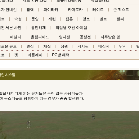
 클래스
서브 인증 스킬
노블레스&영웅
듀얼클래스
보자 안내인
활력
파이라카
카마로카
레이드
존 퀘스트
챈트
속성
문양
제련
집혼
망토
벨트
팔찌
된 세븐 사인
봉인해제
직업별 추천 아이템
P
패널티
올림피아드
영지전
공성전
저주받은 검
비로운 큐브
변신
채집
장원
게시판
메신저
낚시
탈
크로
펫
리플레이
PC방 혜택
내인 시스템
 발을 내디디게 되는 유저들은 무척 넓은 사냥터들과
한 몬스터들로 당황하게 되는 경우가 종종 발생한다.