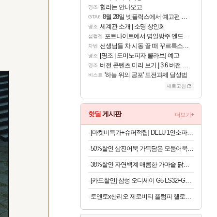
힐러는 안나오고
명조
8월 28일 넷플릭스에서 예고편 공개 예정
GTA6
세계관 소개 | 소명 상인회
명조
포트나이트에서 명일방주 엔드필드 [펠리카] 판매 예정
섭컬겜
선생님들 차 시동 끌 때 꾸르륵소리나는데
차벤
[명조 | 도미노피자 콜라보] 예고
명조
버전 콘텐츠 미리 보기 | 3.6 버전 「신기루 속 등불 그림자, 속세에 깃든 검의 결심」이 8월 20일에 업데이트됩니다!
명조
'하늘 위의 공포' 도전과제 달성법
비스트
새로고침
핫딜
게시판
더보기+
[마켓비특가+슈퍼적립] DELU 1인소파 1665 카멜 8318.8008, 1인용
50%할인 삼진어묵 가득담은 모둠어묵탕, 484g, 2개
38%할인 자연백계 매콤한 가마솥 닭볶음탕, 1kg, 2팩
[카드할인] 삼성 오디세이 G5 LS32FG500 80.1cm(32인치) 게이밍 모니터 180Hz
토앤토x산리오 제로비티 플럼피 헬로키티 참태그 SET 실버 여성용 쪼리