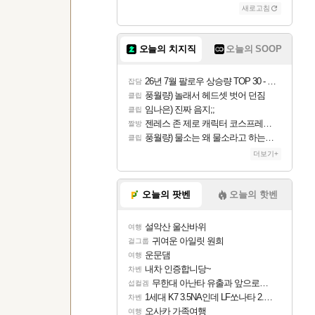
새로고침
오늘의 치지직
오늘의 SOOP
26년 7월 팔로우 상승량 TOP 30 - 월간 치지직
잡담
풍월량) 놀래서 헤드셋 벗어 던짐
클립
임나은) 진짜 음지;;
클립
젠레스 존 제로 캐릭터 코스프레한 꽁주
짤방
풍월량) 물소는 왜 물소라고 하는거야? 아! 그만 ㅋㅋ 알았어 ㅋㅋ
클립
더보기+
오늘의 팟벤
오늘의 핫벤
설악산 울산바위
여행
귀여운 아일릿 원희
걸그룹
운문댐
여행
내차 인증합니당~
차벤
무한대 아난타 유출과 앞으로의 예상 (루머)
섭컬겜
1세대 K7 3.5NA인데 LF쏘나타 2.0NA 기변하면 유류비 절약이 얼마나 될까요..?
차벤
오사카 가족여행
여행