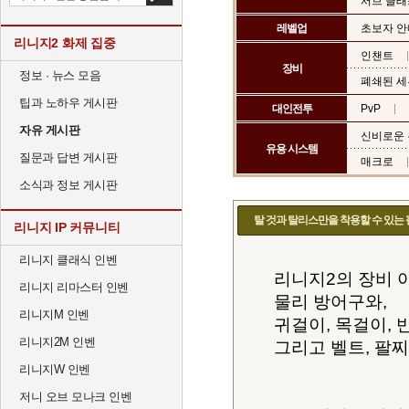
서브 클래
레벨업
초보자 
리니지2 화제 집중
인챈트
장비
정보 · 뉴스 모음
폐쇄된 세
팁과 노하우 게시판
대인전투
PvP
자유 게시판
신비로운
유용 시스템
질문과 답변 게시판
매크로
소식과 정보 게시판
탈 것과 탈리스만을 착용할 수 있는
리니지 IP 커뮤니티
리니지 클래식 인벤
리니지2의 장비 아
리니지 리마스터 인벤
물리 방어구와,
리니지M 인벤
귀걸이, 목걸이, 
리니지2M 인벤
그리고 벨트, 팔찌
리니지W 인벤
저니 오브 모나크 인벤