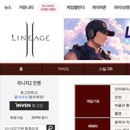
로스트아크
뉴스
커뮤니티
게임캘린더
게이머존
라이브/
기대평 이벤트
홈
가이드
스킬 DB
리니지2 인벤
인터페이
로그인하고
출석보상
받으세요!
던전
게임기초
로그인
박물관 통
혈맹
회원가입
ID/PW 찾기
종족과 직
케릭터