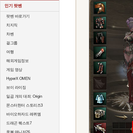
인기 팟벤
팟벤 바로가기
치지직
차벤
걸그룹
여행
해외게임정보
게임 영상
HyperX OMEN
브이 라이징
일곱 개의 대죄: Origin
몬스터헌터 스토리즈3
바이오하자드 레퀴엠
드래곤 퀘스트7
풋볼 매니저26